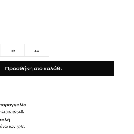
39
40
Προσθήκη στο καλάθι
παραγγελία
ο
24310 30548
.
τολή
 άνω των 59€.