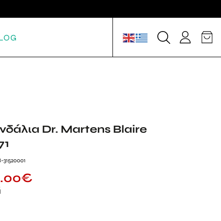
LOG
νδάλια Dr. Martens Blaire
71
-31520001
5.00
€
ή