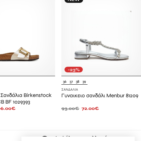
-23%
36
37
38
39
ΣΑΝΔΆΛΙΑ
 Σανδάλια Birkenstock
Γυναικειο σανδάλι Menbur 81209
CB BF 1029393
96.00
€
93.00
€
72.00
€
Ασφάλεια συναλλαγών