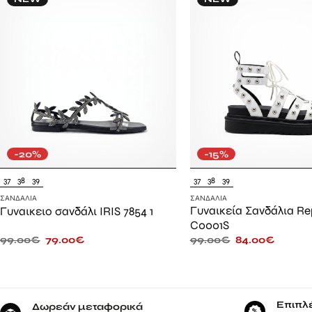
-20%
-15%
37
38
39
37
38
39
ΣΑΝΔΆΛΙΑ
ΣΑΝΔΆΛΙΑ
Γυναικεία Σανδάλια Re
Γυναικειο σανδάλι IRIS 7854 1
C0001S
99.00
€
79.00
€
99.00
€
84.00
€
Επιπλ
Δωρεάν μεταφορικά