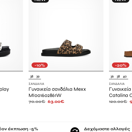
-10%
-20%
38
39
36
38
40
ΣΑΝΔΆΛΙΑ
ΣΑΝΔΆΛΙΑ
play
Γυναικεία σανδάλια Mexx
Γυναικεία
MI001602861W
Catalina 
70.00
€
63.00
€
120.00
€
έον έκπτωση -5%
Δεχόμαστε αλλαγές