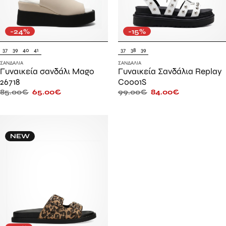
-24%
-15%
37
39
40
41
37
38
39
ΣΑΝΔΆΛΙΑ
ΣΑΝΔΆΛΙΑ
Γυναικεία σανδάλι Mago
Γυναικεία Σανδάλια Replay
26718
C0001S
85.00
€
65.00
€
99.00
€
84.00
€
NEW