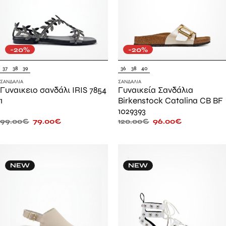
-20%
-20%
37
38
39
36
38
40
ΣΑΝΔΆΛΙΑ
ΣΑΝΔΆΛΙΑ
Γυναικειο σανδάλι IRIS 7854
Γυναικεία Σανδάλια
1
Birkenstock Catalina CB BF
1029393
99.00
€
79.00
€
120.00
€
96.00
€
NEW
NEW