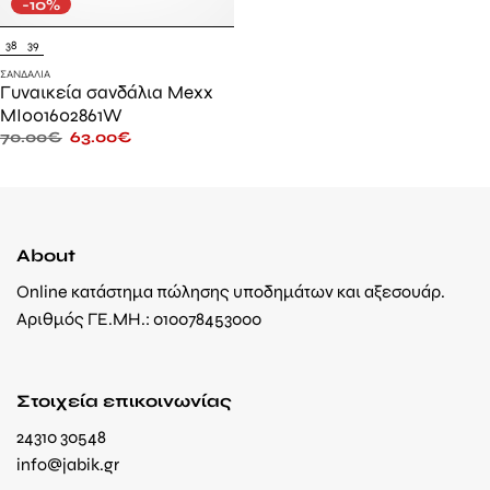
-10%
38
39
ΣΑΝΔΆΛΙΑ
Γυναικεία σανδάλια Mexx
MI001602861W
70.00
€
63.00
€
About
Online κατάστημα πώλησης υποδημάτων και αξεσουάρ.
Αριθμός ΓΕ.ΜΗ.: 010078453000
Στοιχεία επικοινωνίας
24310 30548
info@jabik.gr