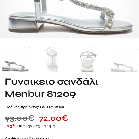
Γυναικειο σανδάλι
Menbur 81209
Kωδικός προϊόντος: G26A501-81209
93.00
€
72.00
€
απο την αρχική τιμή
-23%
Διαθέσιμα Χρώματα