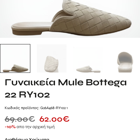
Γυναικεία Mule Bottega
22 RY102
Kωδικός προϊόντος: G26A468-RY102 1
69.00
€
62.00
€
απο την αρχική τιμή
-10%
Διαθέσιμα Χρώματα