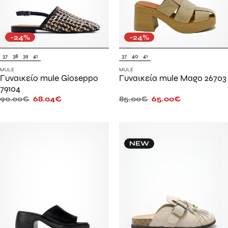
-24%
-24%
37
38
39
41
37
40
41
MULE
MULE
Γυναικείο mule Gioseppo
Γυναικεία mule Mago 26703
79104
90.00
€
68.04
€
85.00
€
65.00
€
NEW