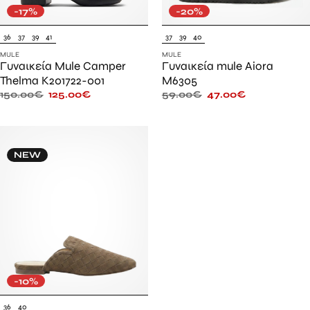
-17%
-20%
36
37
39
41
37
39
40
MULE
MULE
Γυναικεία Mule Camper
Γυναικεία mule Aiora
Thelma K201722-001
M6305
150.00
€
125.00
€
59.00
€
47.00
€
NEW
-10%
36
40