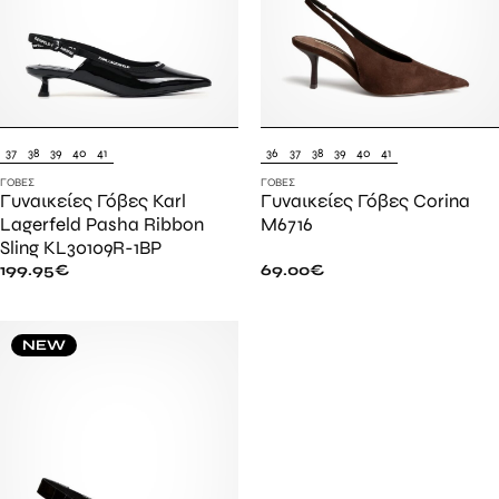
37
38
39
40
41
36
37
38
39
40
41
ΓΌΒΕΣ
ΓΌΒΕΣ
Γυναικείες Γόβες Karl
Γυναικείες Γόβες Corina
Lagerfeld Pasha Ribbon
M6716
Sling KL30109R-1BP
199.95
€
69.00
€
NEW