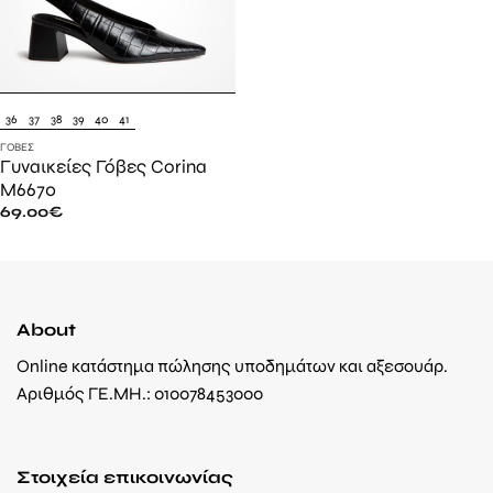
36
37
38
39
40
41
ΓΌΒΕΣ
Γυναικείες Γόβες Corina
M6670
69.00
€
About
Online κατάστημα πώλησης υποδημάτων και αξεσουάρ.
Αριθμός ΓΕ.ΜΗ.: 010078453000
Στοιχεία επικοινωνίας