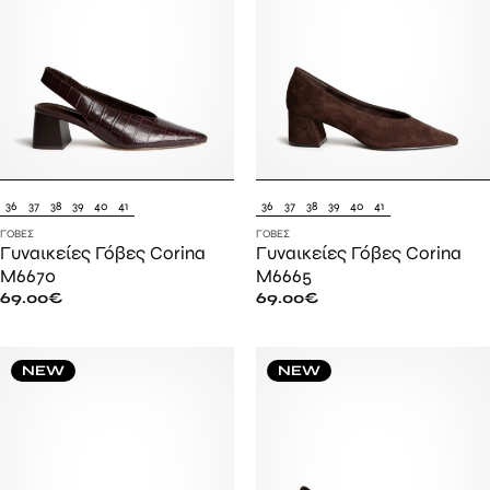
36
37
38
39
40
41
36
37
38
39
40
41
ΓΌΒΕΣ
ΓΌΒΕΣ
Γυναικείες Γόβες Corina
Γυναικείες Γόβες Corina
M6670
M6665
69.00
€
69.00
€
NEW
NEW