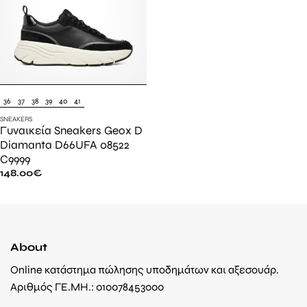
36
37
38
39
40
41
SNEAKERS
Γυναικεία Sneakers Geox D
Diamanta D66UFA 08522
C9999
148.00
€
About
Online κατάστημα πώλησης υποδημάτων και αξεσουάρ.
Αριθμός ΓΕ.ΜΗ.: 010078453000