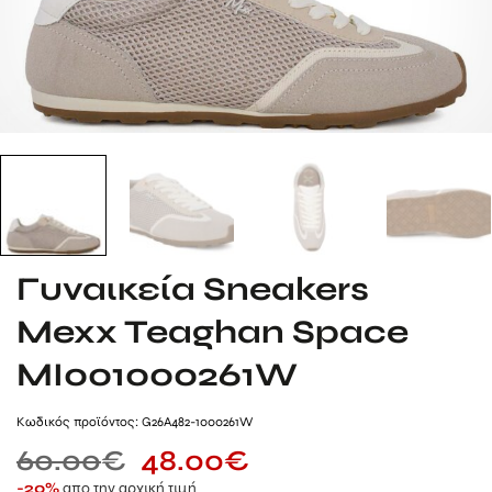
Γυναικεία Sneakers
Mexx Teaghan Space
MI001000261W
Kωδικός προϊόντος: G26A482-1000261W
60.00
€
48.00
€
απο την αρχική τιμή
-20%