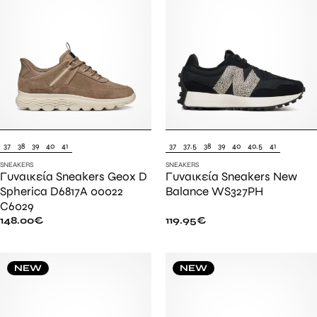
37
38
39
40
41
37
37.5
38
39
40
40.5
41
SNEAKERS
SNEAKERS
Γυναικεία Sneakers Geox D
Γυναικεία Sneakers New
Spherica D6817A 00022
Balance WS327PH
C6029
148.00
€
119.95
€
NEW
NEW