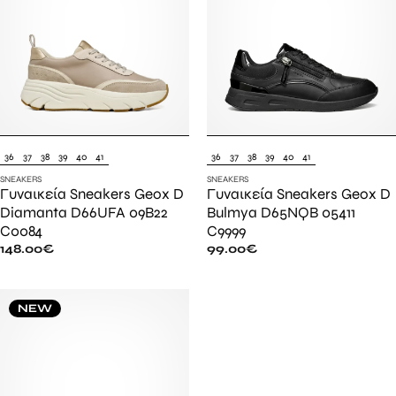
36
37
38
39
40
41
36
37
38
39
40
41
SNEAKERS
SNEAKERS
Γυναικεία Sneakers Geox D
Γυναικεία Sneakers Geox D
Diamanta D66UFA 09B22
Bulmya D65NQB 05411
C0084
C9999
148.00
€
99.00
€
NEW