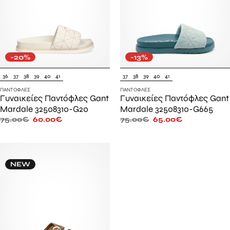
-20%
-13%
36
37
38
39
40
41
37
38
39
40
41
ΠΑΝΤΌΦΛΕΣ
ΠΑΝΤΌΦΛΕΣ
Γυναικείες Παντόφλες Gant
Γυναικείες Παντόφλες Gant
Mardale 32508310-G20
Mardale 32508310-G665
75.00
€
60.00
€
75.00
€
65.00
€
NEW