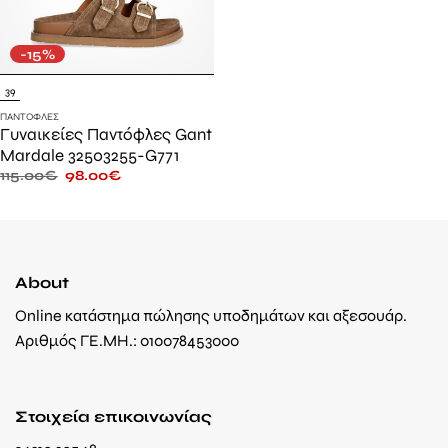
-15%
39
ΠΑΝΤΌΦΛΕΣ
Γυναικείες Παντόφλες Gant
Mardale 32503255-G771
115.00
€
98.00
€
About
Online κατάστημα πώλησης υποδημάτων και αξεσουάρ.
Αριθμός ΓΕ.ΜΗ.: 010078453000
Στοιχεία επικοινωνίας