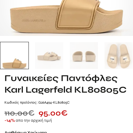
Γυναικείες Παντόφλες
Karl Lagerfeld KL80805C
Kωδικός προϊόντος: G26A494-KL80805C
110.00
€
95.00
€
απο την αρχική τιμή
-14%
Διαθέσιμα Χρώματα