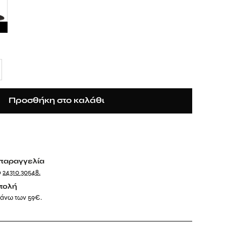
Προσθήκη στο καλάθι
παραγγελία
ο
24310 30548
.
τολή
 άνω των 59€.