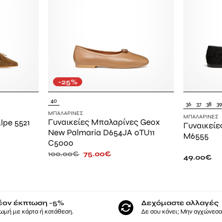
-25%
40
36
37
38
3
ΜΠΑΛΑΡΊΝΕΣ
ΜΠΑΛΑΡΊΝΕΣ
Γυναικείες Μπαλαρίνες Geox
lpe 5521
Γυναικείε
New Palmaria D654JA 0TU11
M6555
C5000
100.00
€
75.00
€
49.00
€
έον έκπτωση -5%
Δεχόμαστε αλλαγές
ωμή με κάρτα ή κατάθεση.
Δε σου κάνει; Μην αγχώνεσαι