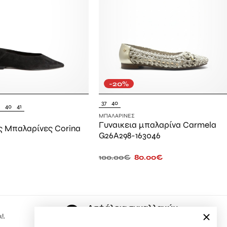
-20%
37
40
9
40
41
ΜΠΑΛΑΡΊΝΕΣ
Γυναικεια μπαλαρίνα Carmela
ς Μπαλαρίνες Corina
G26A298-163046
100.00
€
80.00
€
Ασφάλεια συναλλαγών
!.
Εδώ, ψωνίζετε με μέγιστη ασφάλεια.