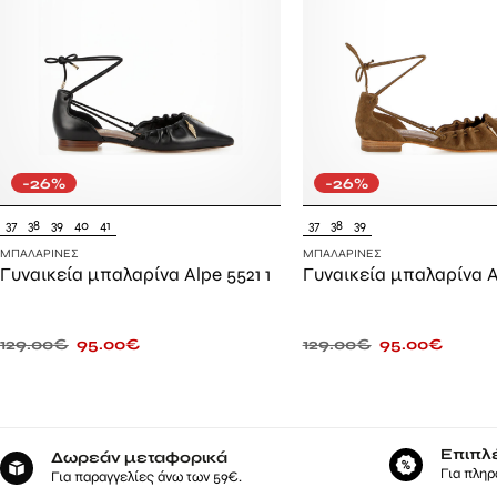
-26%
-26%
37
38
39
40
41
37
38
39
ΜΠΑΛΑΡΊΝΕΣ
ΜΠΑΛΑΡΊΝΕΣ
Γυναικεία μπαλαρίνα Alpe 5521 1
Γυναικεία μπαλαρίνα A
129.00
€
95.00
€
129.00
€
95.00
€
Επιπλ
Δωρεάν μεταφορικά
Για πληρ
Για παραγγελίες άνω των 59€.