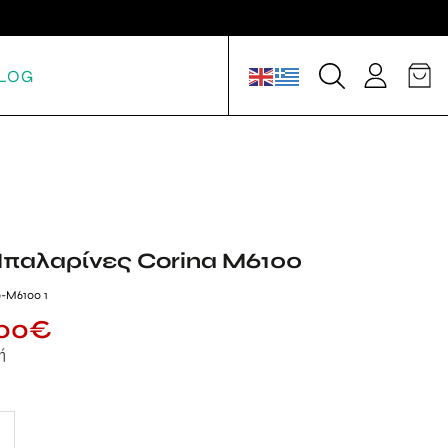
LOG
Μπαλαρίνες Corina M6100
-M6100 1
00
€
ή