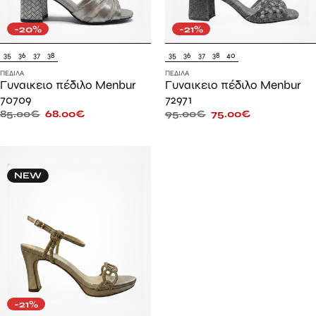
-20%
-21%
35
36
37
38
35
36
37
38
40
ΠΈΔΙΛΑ
ΠΈΔΙΛΑ
Γυναικειο πέδιλο Menbur
Γυναικειο πέδιλο Menbur
70709
72971
85.00
€
68.00
€
95.00
€
75.00
€
NEW
-21%