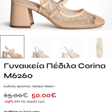
Γυναικεία Πέδιλα Corina
M6260
Kωδικός προϊόντος: G26A510-M6260 1
65.00
€
50.00
€
απο την αρχική τιμή
-23%
Διαθέσιμα Χρώματα