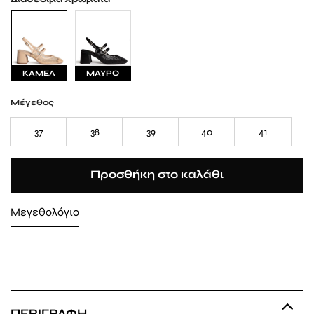
ΚΑΜΕΛ
ΜΑΥΡΟ
Μέγεθος
37
38
39
40
41
Προσθήκη στο καλάθι
Μεγεθολόγιο
ΠΕΡΙΓΡΑΦΉ