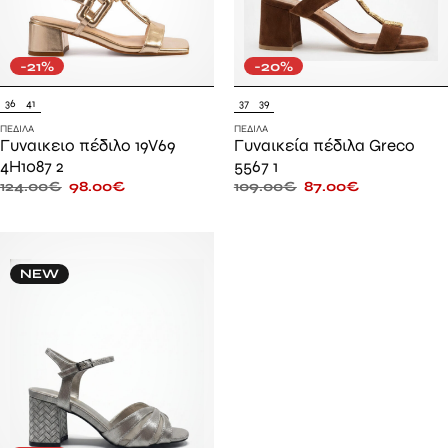
-21%
-20%
36
41
37
39
ΠΈΔΙΛΑ
ΠΈΔΙΛΑ
Γυναικειο πέδιλο 19V69
Γυναικεία πέδιλα Greco
4H1087 2
5567 1
124.00
€
98.00
€
109.00
€
87.00
€
NEW