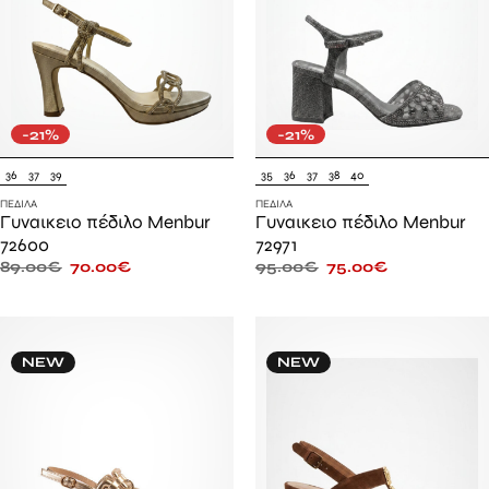
-21%
-21%
36
37
39
35
36
37
38
40
ΠΈΔΙΛΑ
ΠΈΔΙΛΑ
Γυναικειο πέδιλο Menbur
Γυναικειο πέδιλο Menbur
72600
72971
89.00
€
70.00
€
95.00
€
75.00
€
NEW
NEW