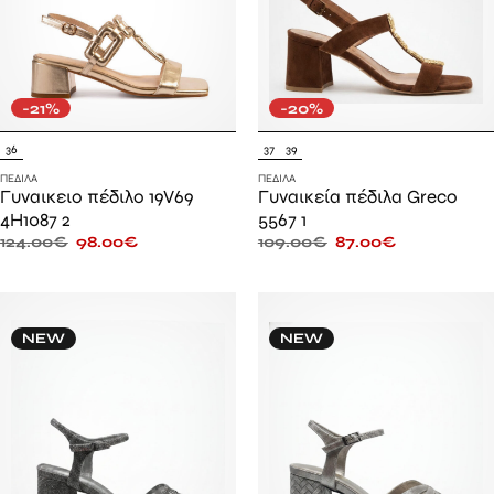
-21%
-20%
36
37
39
ΠΈΔΙΛΑ
ΠΈΔΙΛΑ
Γυναικειο πέδιλο 19V69
Γυναικεία πέδιλα Greco
4H1087 2
5567 1
124.00
€
98.00
€
109.00
€
87.00
€
NEW
NEW