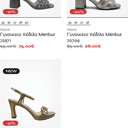
-21%
-20%
35
36
37
38
40
35
36
37
38
ΠΈΔΙΛΑ
ΠΈΔΙΛΑ
Γυναικειο πέδιλο Menbur
Γυναικειο πέδιλο Menbur
72971
70709
95.00
€
75.00
€
85.00
€
68.00
€
NEW
-21%