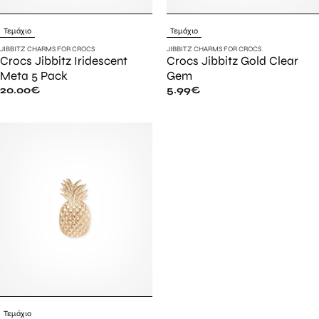
Τεμάχιο
Τεμάχιο
JIBBITZ CHARMS FOR CROCS
JIBBITZ CHARMS FOR CROCS
Crocs Jibbitz Iridescent
Crocs Jibbitz Gold Clear
Meta 5 Pack
Gem
20.00
€
5.99
€
Τεμάχιο