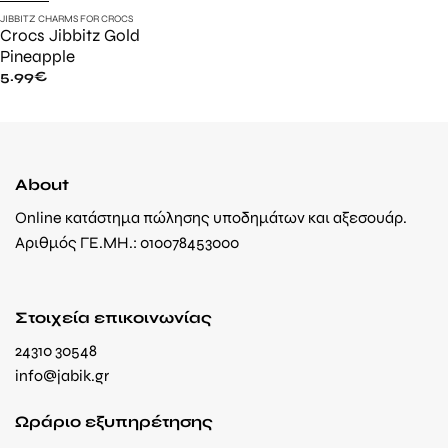
JIBBITZ CHARMS FOR CROCS
Crocs Jibbitz Gold
Pineapple
5.99
€
About
Online κατάστημα πώλησης υποδημάτων και αξεσουάρ.
Αριθμός ΓΕ.ΜΗ.: 010078453000
Στοιχεία επικοινωνίας
24310 30548
info@jabik.gr
Ωράριο εξυπηρέτησης