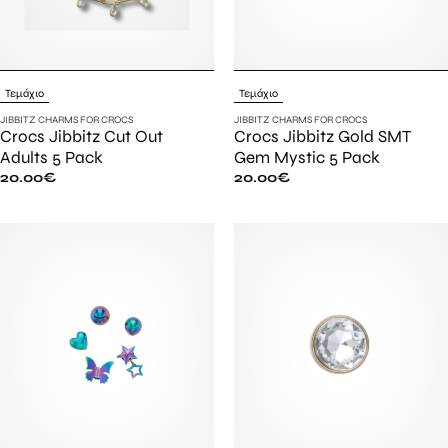
Τεμάχιο
Τεμάχιο
JIBBITZ CHARMS FOR CROCS
JIBBITZ CHARMS FOR CROCS
Crocs Jibbitz Cut Out
Crocs Jibbitz Gold SMT
Adults 5 Pack
Gem Mystic 5 Pack
20.00
€
20.00
€