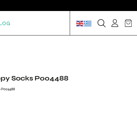
LOG
py Socks P004488
1-P004488