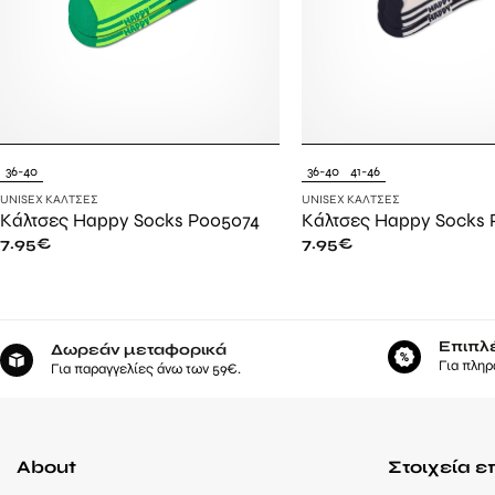
36-40
36-40
41-46
UNISEX ΚΆΛΤΣΕΣ
UNISEX ΚΆΛΤΣΕΣ
Κάλτσες Happy Socks P005074
Κάλτσες Happy Socks 
7.95
€
7.95
€
Επιπλ
Δωρεάν μεταφορικά
Για πληρ
Για παραγγελίες άνω των 59€.
About
Στοιχεία ε