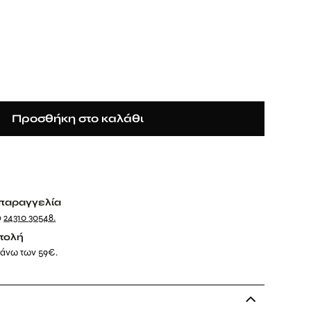
Προσθήκη στο καλάθι
παραγγελία
ο
24310 30548
.
τολή
 άνω των 59€.