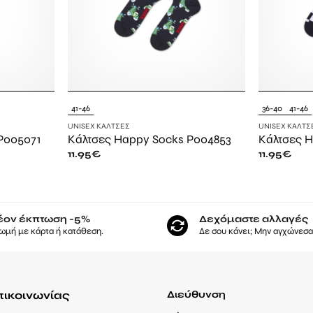
41-46
36-40
41-46
UNISEX ΚΆΛΤΣΕΣ
UNISEX ΚΆΛΤΣ
P005071
Κάλτσες Happy Socks P004853
Κάλτσες 
11.95
€
11.95
€
έον έκπτωση -5%
Δεχόμαστε αλλαγές
ωμή με κάρτα ή κατάθεση.
Δε σου κάνει; Μην αγχώνεσαι
πικοινωνίας
Διεύθυνση