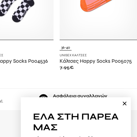
36-40
ΕΣ
UNISEX ΚΆΛΤΣΕΣ
Happy Socks P004536
Κάλτσες Happy Socks P005075
7.95
€
Ασφάλεια συναλλαγών
!.
Εδώ, ψωνίζετε με μέγιστη ασφάλεια.
ΕΛΑ
ΣΤΗ ΠΑΡΕΑ
ΜΑΣ
Φόρμα υπαναχώρησης