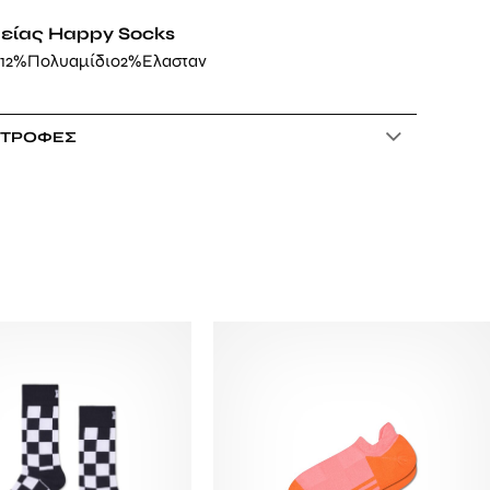
ρείας Happy Socks
12%Πολυαμίδιο2%Ελασταν
ΣΤΡΟΦΈΣ