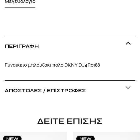
Μεγεθολόγιο
ΠΕΡΙΓΡΑΦΉ
Γυναικειο μπλουζακι πολο DKNY DJ4R0188
ΑΠΟΣΤΟΛΈΣ / ΕΠΙΣΤΡΟΦΈΣ
ΔΕΊΤΕ ΕΠΊΣΗΣ
NEW
NEW