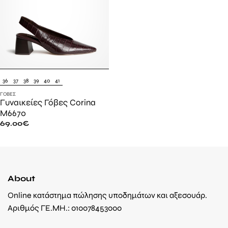
36
37
38
39
40
41
ΓΌΒΕΣ
Γυναικείες Γόβες Corina
M6670
69.00
€
About
Online κατάστημα πώλησης υποδημάτων και αξεσουάρ.
Αριθμός ΓΕ.ΜΗ.: 010078453000