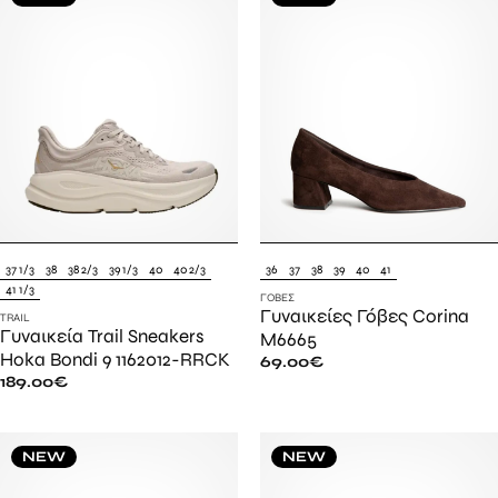
37 1/3
38
38 2/3
39 1/3
40
40 2/3
36
37
38
39
40
41
41 1/3
ΓΌΒΕΣ
Γυναικείες Γόβες Corina
TRAIL
Γυναικεία Trail Sneakers
M6665
Hoka Bondi 9 1162012-RRCK
69.00
€
189.00
€
NEW
NEW