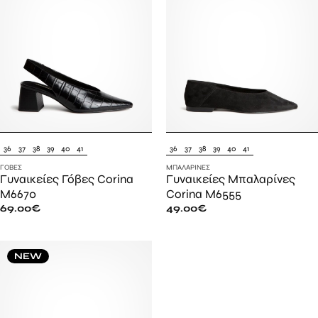
36
37
38
39
40
41
36
37
38
39
40
41
ΓΌΒΕΣ
ΜΠΑΛΑΡΊΝΕΣ
Γυναικείες Γόβες Corina
Γυναικείες Μπαλαρίνες
M6670
Corina M6555
69.00
€
49.00
€
NEW