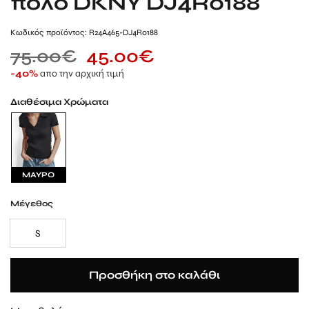
πολο DKNY DJ4R0188
Kωδικός προϊόντος: R24A465-DJ4R0188
75.00
€
45.00
€
απο την αρχική τιμή
-40%
Διαθέσιμα Χρώματα
ΜΑΥΡΟ
Μέγεθος
S
Προσθήκη στο καλάθι