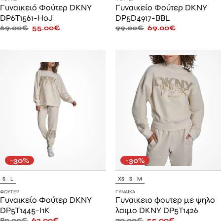
Γυναικειό Φούτερ DKNY
Γυναικείο Φούτερ DKNY
DP6T1561-H0J
DP5D4917-BBL
69.00
€
55.00
€
99.00
€
69.00
€
-30%
-30%
S
L
XS
S
M
ΦΟΎΤΕΡ
ΓΥΝΑΊΚΑ
Γυναικείο Φούτερ DKNY
Γυναικειο φουτερ με ψηλο
DP5T1445-I1K
λαιμο DKNY DP5T1426
89.00
€
62.00
€
79.00
€
55.00
€