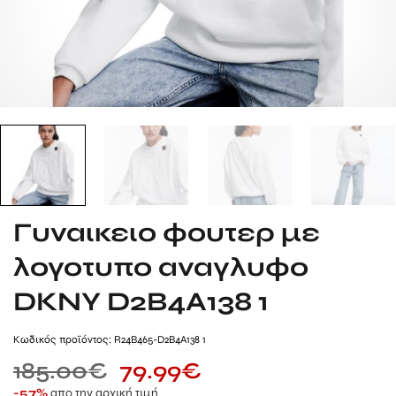
Γυναικειο φουτερ με
λογοτυπο αναγλυφο
DKNY D2B4A138 1
Kωδικός προϊόντος: R24B465-D2B4A138 1
185.00
€
79.99
€
απο την αρχική τιμή
-57%