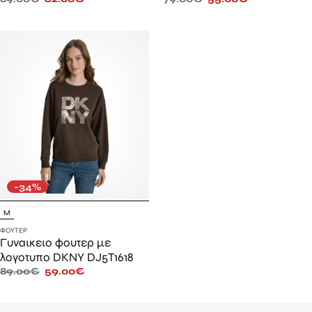
-34%
M
ΦΟΎΤΕΡ
Γυναικειο φουτερ με
λογοτυπο DKNY DJ5T1618
89.00
€
59.00
€