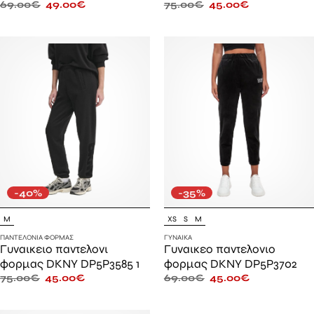
69.00
€
49.00
€
75.00
€
45.00
€
-40%
-35%
M
XS
S
M
ΠΑΝΤΕΛΌΝΙΑ ΦΌΡΜΑΣ
ΓΥΝΑΊΚΑ
Γυναικειο παντελονι
Γυναικεο παντελονιο
φορμας DKNY DP5P3585 1
φορμας DKNY DP5P3702
75.00
€
45.00
€
69.00
€
45.00
€