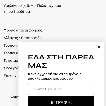
Υψηλάντου 35 &, Ηρ. Πολυτεχνείου
43100, Καρδίτσα
Φόρμα υπαναχώρησης
Αλλαγές / Επιστροφές
Τρόποι πληρωμής
Τρόποι αποστολής
ΕΛΑ
ΣΤΗ ΠΑΡΕΑ
Τα καταστήματά μας
ΜΑΣ
Όροι χρήσης / Πολιτική απορρήτου
Κάνε εγγραφή για να λαμβάνεις
Επικοινωνία
αποκλειστικές προσφορές!
Copyright 2025 © Jabik Κατασκευή eshop /
Webdesires
ΕΓΓΡΑΦΗ!