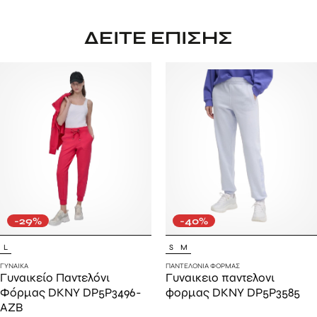
ΔΕΊΤΕ ΕΠΊΣΗΣ
-29%
-40%
L
S
M
ΓΥΝΑΊΚΑ
ΠΑΝΤΕΛΌΝΙΑ ΦΌΡΜΑΣ
Γυναικείο Παντελόνι
Γυναικειο παντελονι
Φόρμας DKNY DP5P3496-
φορμας DKNY DP5P3585
AZB