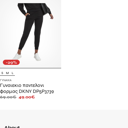
-29%
S
M
L
ΓΥΝΑΊΚΑ
Γυναιεκιο παντελονι
φορμας DKNY DP5P3739
69.00
€
49.00
€
About