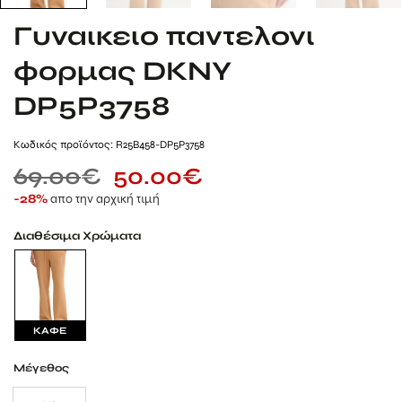
Γυναικειο παντελονι
φορμας DKNY
DP5P3758
Kωδικός προϊόντος: R25B458-DP5P3758
69.00
€
50.00
€
απο την αρχική τιμή
-28%
Διαθέσιμα Χρώματα
ΚΑΦΕ
Μέγεθος