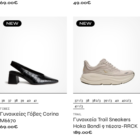
69.00
€
49.00
€
NEW
NEW
36
37
38
39
40
41
37 1/3
38
38 2/3
39 1/3
40
40 2/3
41 1/3
ΓΌΒΕΣ
Γυναικείες Γόβες Corina
TRAIL
Γυναικεία Trail Sneakers
M6670
Hoka Bondi 9 1162012-RRCK
69.00
€
189.00
€