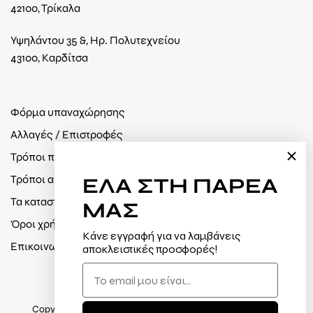
42100, Τρίκαλα
Υψηλάντου 35 &, Ηρ. Πολυτεχνείου
43100, Καρδίτσα
Φόρμα υπαναχώρησης
Αλλαγές / Επιστροφές
Τρόποι πληρωμής
Τρόποι αποστολής
ΕΛΑ
ΣΤΗ ΠΑΡΕΑ
Τα καταστήματά μας
ΜΑΣ
Όροι χρήσης / Πολιτική απορρήτου
Κάνε εγγραφή για να λαμβάνεις
Επικοινωνία
αποκλειστικές προσφορές!
Copyright 2025 © Jabik Κατασκευή eshop /
Webdesires