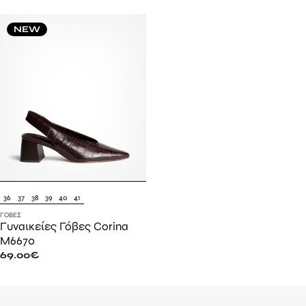
NEW
36
37
38
39
40
41
ΓΌΒΕΣ
Γυναικείες Γόβες Corina
M6670
69.00
€