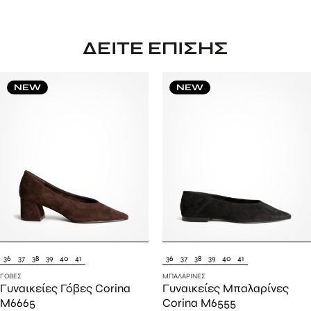
ΔΕΊΤΕ ΕΠΊΣΗΣ
NEW
NEW
36
37
38
39
40
41
36
37
38
39
40
41
ΓΌΒΕΣ
ΜΠΑΛΑΡΊΝΕΣ
Γυναικείες Γόβες Corina
Γυναικείες Μπαλαρίνες
M6665
Corina M6555