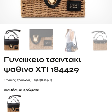
Γυναικειο τσαντακι
ψαθινο XTI 184429
Kωδικός προϊόντος: T25A298-184429
Διαθέσιμα Χρώματα