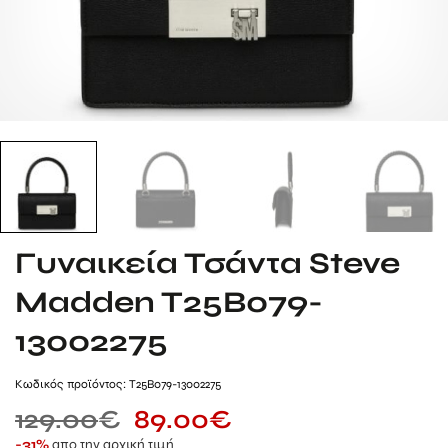
Γυναικεία Τσάντα Steve
Madden T25B079-
13002275
Kωδικός προϊόντος: T25B079-13002275
129.00
€
89.00
€
απο την αρχική τιμή
-31%