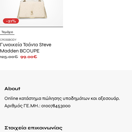
-21%
Τεμάχιο
CROSSBODY
Γυναικεία Τσάντα Steve
Madden BCOUPE
125.00
€
99.00
€
About
Online κατάστημα πώλησης υποδημάτων και αξεσουάρ.
Αριθμός ΓΕ.ΜΗ.: 010078453000
Στοιχεία επικοινωνίας