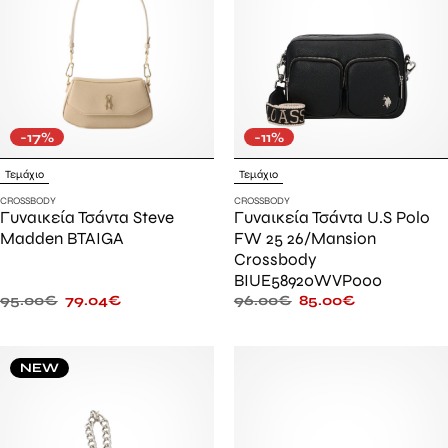
-17%
-11%
Τεμάχιο
Τεμάχιο
CROSSBODY
CROSSBODY
Γυναικεία Τσάντα Steve
Γυναικεία Τσάντα U.S Polo
Madden BTAIGA
FW 25 26/Mansion
Crossbody
BIUE58920WVP000
95.00
€
79.04
€
96.00
€
85.00
€
NEW