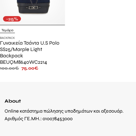
-25%
Τεμάχιο
BACKPACK
Γυναικεία Τσάντα U.S Polo
SS25/Marple Light
Backpack
BEUQM8640WC2214
100.00
€
75.00
€
About
Online κατάστημα πώλησης υποδημάτων και αξεσουάρ.
Αριθμός ΓΕ.ΜΗ.: 010078453000