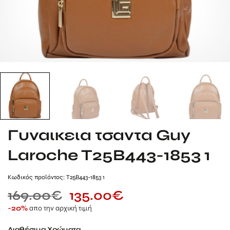
Γυναικεια τσαντα Guy
Laroche T25B443-1853 1
Kωδικός προϊόντος: T25B443-1853 1
169.00
€
135.00
€
απο την αρχική τιμή
-20%
Διαθέσιμα Χρώματα