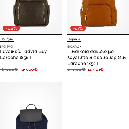
-24%
-21%
Τεμάχιο
Τεμάχιο
BACKPACK
BACKPACK
Γυναικεία Τσάντα Guy
Γυναικεια σακιδιο με
Laroche 1856 1
λογοτυπο & φερμουαρ Guy
Laroche 1852 1
169.00
€
129.00
€
159.00
€
125.01
€