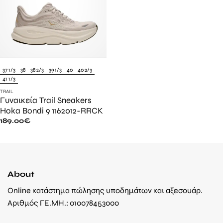
37 1/3
38
38 2/3
39 1/3
40
40 2/3
41 1/3
TRAIL
Γυναικεία Trail Sneakers
Hoka Bondi 9 1162012-RRCK
189.00
€
About
Online κατάστημα πώλησης υποδημάτων και αξεσουάρ.
Αριθμός ΓΕ.ΜΗ.: 010078453000