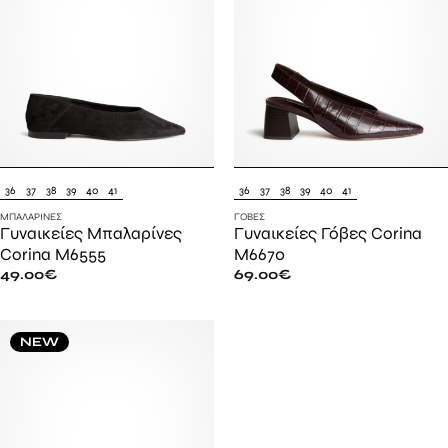
36
37
38
39
40
41
36
37
38
39
40
41
ΜΠΑΛΑΡΊΝΕΣ
ΓΌΒΕΣ
Γυναικείες Μπαλαρίνες
Γυναικείες Γόβες Corina
Corina M6555
M6670
49.00
€
69.00
€
NEW