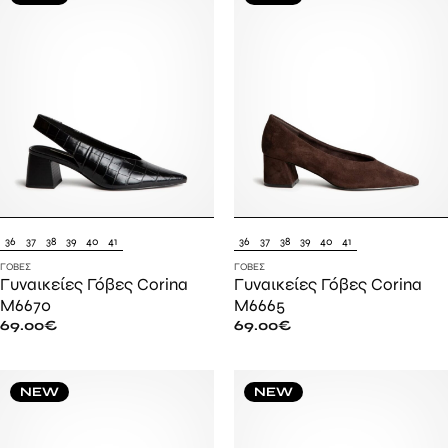
36
37
38
39
40
41
36
37
38
39
40
41
ΓΌΒΕΣ
ΓΌΒΕΣ
Γυναικείες Γόβες Corina
Γυναικείες Γόβες Corina
M6670
M6665
69.00
€
69.00
€
NEW
NEW