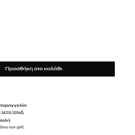
Προσθήκη στο καλάθι
παραγγελία
ο
24310 30548
.
τολή
 άνω των 59€.