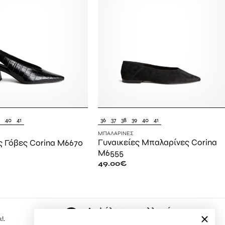
9
40
41
36
37
38
39
40
41
ΜΠΑΛΑΡΊΝΕΣ
Γυναικείες Μπαλαρίνες Corina
ς Γόβες Corina M6670
M6555
49.00
€
Ασφάλεια συναλλαγών
!.
Εδώ, ψωνίζετε με μέγιστη ασφάλεια.