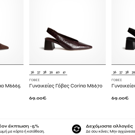
36
37
38
39
40
41
36
37
38
3
ΓΌΒΕΣ
ΓΌΒΕΣ
ina M6665
Γυναικείες Γόβες Corina M6670
Γυναικείε
69.00
€
69.00
€
έον έκπτωση -5%
Δεχόμαστε αλλαγές
ωμή με κάρτα ή κατάθεση.
Δε σου κάνει; Μην αγχώνεσαι