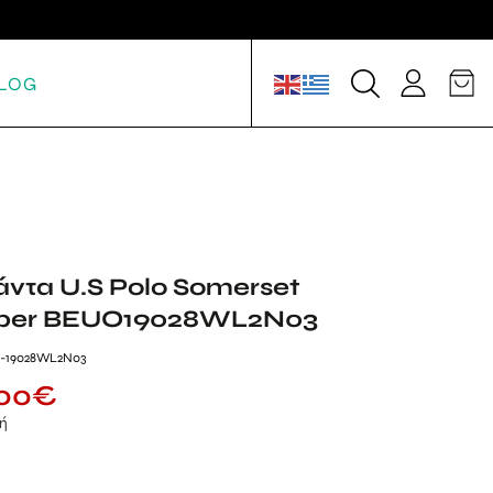
LOG
άντα U.S Polo Somerset
aper BEUO19028WL2N03
2-19028WL2N03
00
€
μή