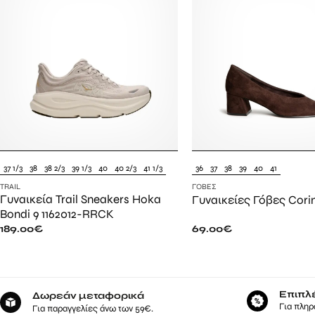
37 1/3
38
38 2/3
39 1/3
40
40 2/3
41 1/3
36
37
38
39
40
41
TRAIL
ΓΌΒΕΣ
Γυναικεία Trail Sneakers Hoka
Γυναικείες Γόβες Cor
Bondi 9 1162012-RRCK
189.00
€
69.00
€
Επιπλ
Δωρεάν μεταφορικά
Για πληρ
Για παραγγελίες άνω των 59€.