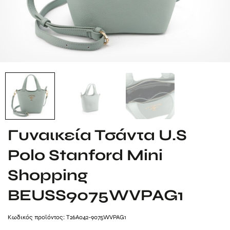
Γυναικεία Τσάντα U.S
Polo Stanford Mini
Shopping
BEUSS9075WVPAG1
Kωδικός προϊόντος: T26A042-9075WVPAG1