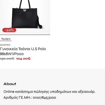
-20%
Τεμάχιο
SHOPPER
Γυναικεία Τσάντα U.S Polo
8868WVP000
130.00
€
104.00
€
About
Online κατάστημα πώλησης υποδημάτων και αξεσουάρ.
Αριθμός ΓΕ.ΜΗ.: 010078453000