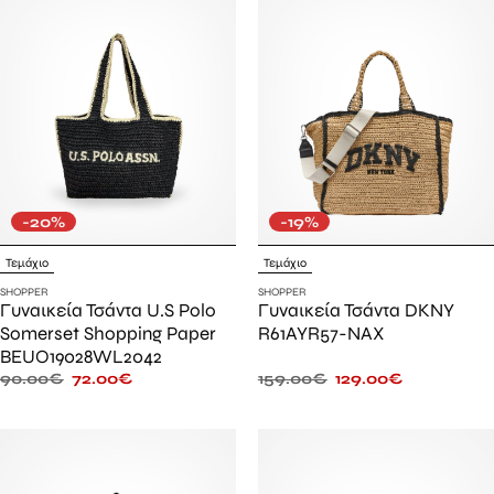
-20%
-19%
Τεμάχιο
Τεμάχιο
SHOPPER
SHOPPER
Γυναικεία Τσάντα U.S Polo
Γυναικεία Τσάντα DKNY
Somerset Shopping Paper
R61AYR57-NAX
BEUO19028WL2042
90.00
€
72.00
€
159.00
€
129.00
€