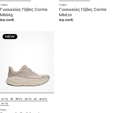
ΓΌΒΕΣ
ΓΌΒΕΣ
Γυναικείες Γόβες Corina
Γυναικείες Γόβες Corina
M6665
M6670
69.00
€
69.00
€
NEW
37 1/3
38
38 2/3
39 1/3
40
40 2/3
41 1/3
TRAIL