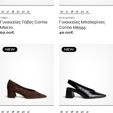
36
37
38
39
40
41
36
37
38
39
40
41
ΓΌΒΕΣ
ΜΠΑΛΑΡΊΝΕΣ
Γυναικείες Γόβες Corina
Γυναικείες Μπαλαρίνες
M6670
Corina M6555
69.00
€
49.00
€
NEW
NEW
36
37
38
39
40
41
36
37
38
39
40
41