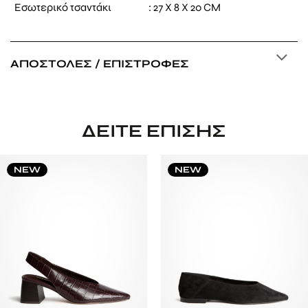
Εσωτερικό τσαντάκι : 27 X 8 X 20 CM
ΑΠΟΣΤΟΛΈΣ / ΕΠΙΣΤΡΟΦΈΣ
ΔΕΊΤΕ ΕΠΊΣΗΣ
NEW
NEW