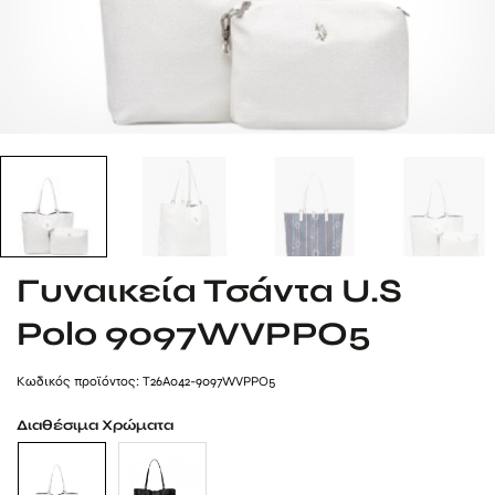
Γυναικεία Τσάντα U.S
Polo 9097WVPPO5
Kωδικός προϊόντος: T26A042-9097WVPPO5
Διαθέσιμα Χρώματα