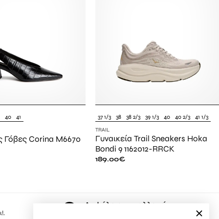
9
40
41
37 1/3
38
38 2/3
39 1/3
40
40 2/3
41 1/3
TRAIL
Γυναικεία Trail Sneakers Hoka
ς Γόβες Corina M6670
Bondi 9 1162012-RRCK
189.00
€
Ασφάλεια συναλλαγών
!.
Εδώ, ψωνίζετε με μέγιστη ασφάλεια.