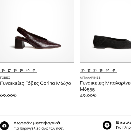
36
37
38
39
40
41
36
37
38
39
40
41
ΓΌΒΕΣ
ΜΠΑΛΑΡΊΝΕΣ
Γυναικείες Μπαλαρίνε
Γυναικείες Γόβες Corina M6670
M6555
69.00
€
49.00
€
Επιπλ
Δωρεάν μεταφορικά
Για πληρ
Για παραγγελίες άνω των 59€.