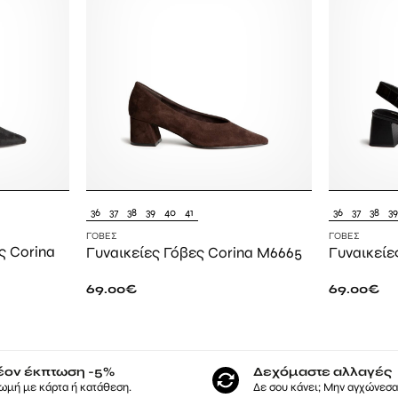
36
37
38
39
40
41
36
37
38
3
ΓΌΒΕΣ
ΓΌΒΕΣ
ς Corina
Γυναικείες Γόβες Corina M6665
Γυναικείε
69.00
€
69.00
€
έον έκπτωση -5%
Δεχόμαστε αλλαγές
ωμή με κάρτα ή κατάθεση.
Δε σου κάνει; Μην αγχώνεσαι