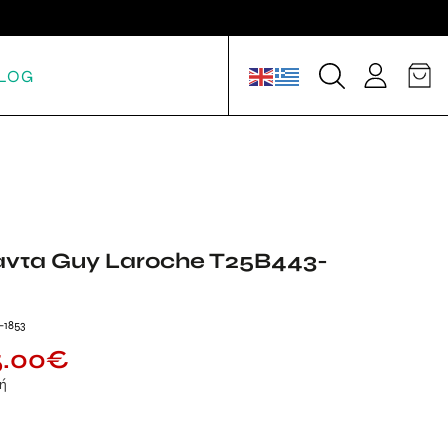
LOG
σαντα Guy Laroche T25B443-
-1853
5.00
€
μή