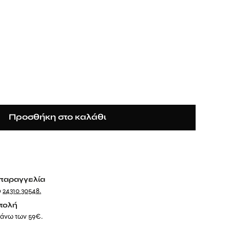
Προσθήκη στο καλάθι
παραγγελία
ο
24310 30548
.
τολή
 άνω των 59€.