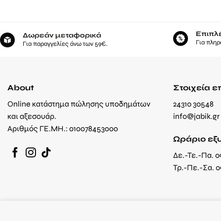
Επιπλ
Δωρεάν μεταφορικά
Για πληρ
Για παραγγελίες άνω των 59€.
About
Στοιχεία ε
Online κατάστημα πώλησης υποδημάτων
24310 30548
και αξεσουάρ.
info@jabik.gr
Αριθμός ΓΕ.ΜΗ.: 010078453000
Ωράριο εξ
Δε.-Τε.-Πα. 09
Τρ.-Πε.-Σα. 0
Καλώς ήρθατε! Η ι