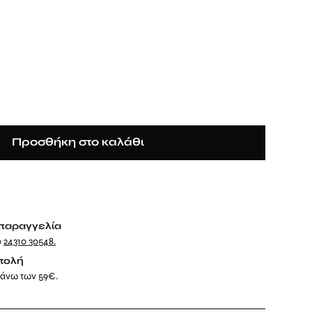
Προσθήκη στο καλάθι
παραγγελία
ο
24310 30548
.
τολή
 άνω των 59€.