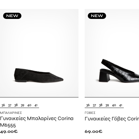
NEW
NEW
36
37
38
39
40
41
36
37
38
39
40
41
ΜΠΑΛΑΡΊΝΕΣ
ΓΌΒΕΣ
Γυναικείες Μπαλαρίνες Corina
Γυναικείες Γόβες Cor
M6555
49.00
€
69.00
€