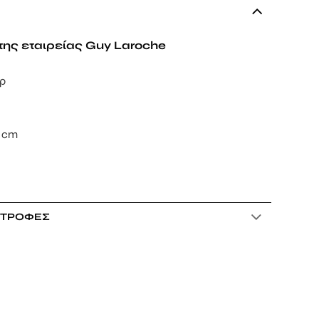
 της εταιρείας Guy Laroche
ρ
g
2 cm
ΣΤΡΟΦΈΣ