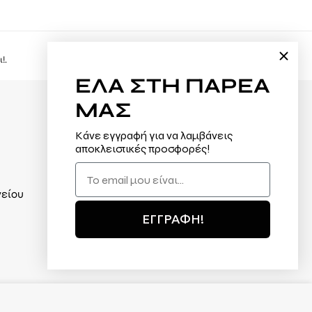
Ασφάλεια συναλλαγών
!.
Εδώ, ψωνίζετε με μέγιστη ασφάλεια.
ΕΛΑ
ΣΤΗ ΠΑΡΕΑ
ΜΑΣ
Φόρμα υπαναχώρησης
Κάνε εγγραφή για να λαμβάνεις
Αλλαγές / Επιστροφές
αποκλειστικές προσφορές!
Τρόποι πληρωμής
Τρόποι αποστολής
νείου
Τα καταστήματά μας
ΕΓΓΡΑΦΗ!
Όροι χρήσης / Πολιτική απορρήτου
Επικοινωνία