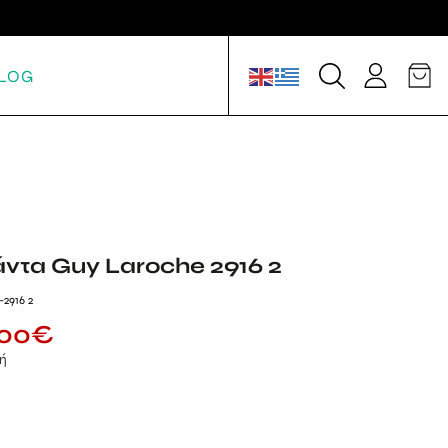
LOG
άντα Guy Laroche 2916 2
2916 2
.00
€
μή