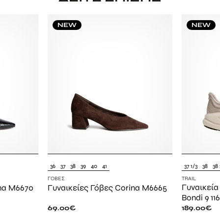
NEW
NEW
36
37
38
39
40
41
37 1/3
38
38 
ΓΌΒΕΣ
TRAIL
Γυναικεία
ina M6670
Γυναικείες Γόβες Corina M6665
Bondi 9 1
69.00
€
189.00
€