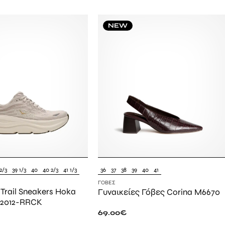
NEW
2/3
39 1/3
40
40 2/3
41 1/3
36
37
38
39
40
41
ΓΌΒΕΣ
 Trail Sneakers Hoka
Γυναικείες Γόβες Corina M6670
162012-RRCK
69.00
€