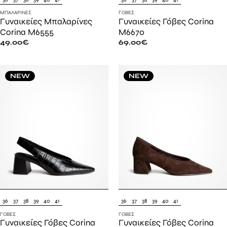
ΜΠΑΛΑΡΊΝΕΣ
ΓΌΒΕΣ
Γυναικείες Μπαλαρίνες
Γυναικείες Γόβες Corina
Corina M6555
M6670
49.00
€
69.00
€
NEW
NEW
36
37
38
39
40
41
36
37
38
39
40
41
ΓΌΒΕΣ
ΓΌΒΕΣ
Γυναικείες Γόβες Corina
Γυναικείες Γόβες Corina