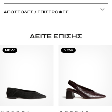
ΑΠΟΣΤΟΛΈΣ / ΕΠΙΣΤΡΟΦΈΣ
ΔΕΊΤΕ ΕΠΊΣΗΣ
NEW
NEW
36
37
38
39
40
41
36
37
38
39
40
41