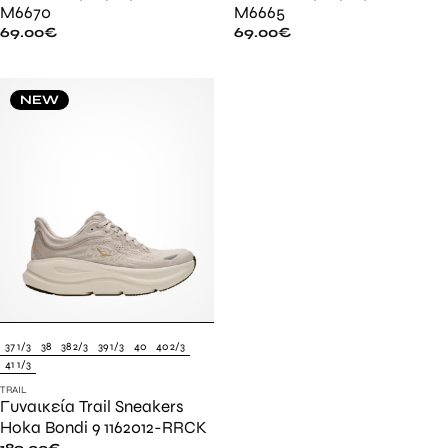
M6670
M6665
69.00
€
69.00
€
NEW
37 1/3
38
38 2/3
39 1/3
40
40 2/3
41 1/3
TRAIL
Γυναικεία Trail Sneakers
Hoka Bondi 9 1162012-RRCK
189.00
€