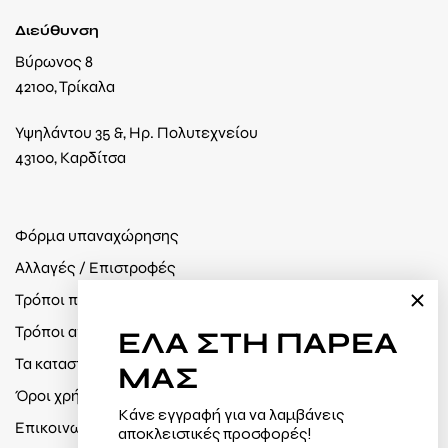
Διεύθυνση
Βύρωνος 8
42100, Τρίκαλα
Υψηλάντου 35 &, Ηρ. Πολυτεχνείου
43100, Καρδίτσα
Φόρμα υπαναχώρησης
Αλλαγές / Επιστροφές
Τρόποι πληρωμής
Τρόποι αποστολής
ΕΛΑ
ΣΤΗ ΠΑΡΕΑ
Τα καταστήματά μας
ΜΑΣ
Όροι χρήσης / Πολιτική απορρήτου
Κάνε εγγραφή για να λαμβάνεις
Επικοινωνία
αποκλειστικές προσφορές!