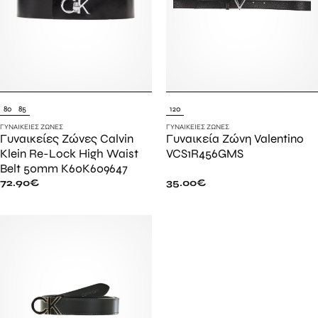
80
85
120
ΓΥΝΑΙΚΕΊΕΣ ΖΏΝΕΣ
ΓΥΝΑΙΚΕΊΕΣ ΖΏΝΕΣ
Γυναικείες Ζώνες Calvin
Γυναικεία Ζώνη Valentino
Klein Re-Lock High Waist
VCS1R456GMS
Belt 50mm K60K609647
72.90
€
35.00
€