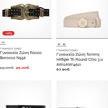
-11%
110
90
95
ΓΥΝΑΙΚΕΊΕΣ ΖΏΝΕΣ
ΓΥΝΑΙΚΕΊΕΣ ΖΏΝΕΣ
Γυναικεία Ζώνη Rocco
Γυναικεία Ζώνη Tommy
Barocco Ν556
Hilfiger Th Round Chic 3.0
AW0AW14621
55.00
€
49.00
€
67.90
€