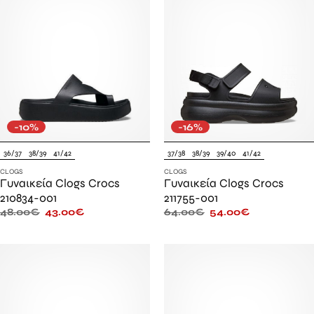
-10%
-16%
36/37
38/39
41/42
37/38
38/39
39/40
41/42
CLOGS
CLOGS
Γυναικεία Clogs Crocs
Γυναικεία Clogs Crocs
210834-001
211755-001
48.00
€
43.00
€
64.00
€
54.00
€