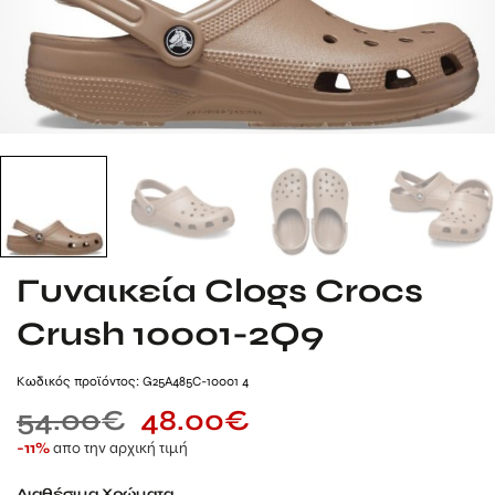
Γυναικεία Clogs Crocs
Crush 10001-2Q9
Kωδικός προϊόντος: G25A485C-10001 4
54.00
€
48.00
€
απο την αρχική τιμή
-11%
Διαθέσιμα Χρώματα