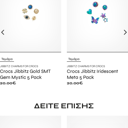
Τεμάχιο
Τεμάχιο
JIBBITZ CHARMS FOR CROCS
JIBBITZ CHARMS FOR CROCS
Crocs Jibbitz Gold SMT
Crocs Jibbitz Iridescent
Gem Mystic 5 Pack
Meta 5 Pack
20.00
€
20.00
€
ΔΕΊΤΕ ΕΠΊΣΗΣ