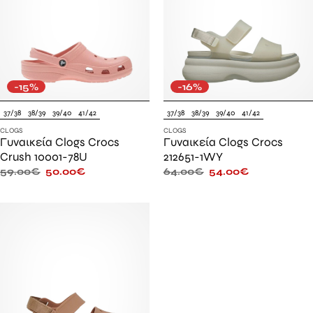
-15%
-16%
37/38
38/39
39/40
41/42
37/38
38/39
39/40
41/42
CLOGS
CLOGS
Γυναικεία Clogs Crocs
Γυναικεία Clogs Crocs
Crush 10001-78U
212651-1WY
59.00
€
50.00
€
64.00
€
54.00
€