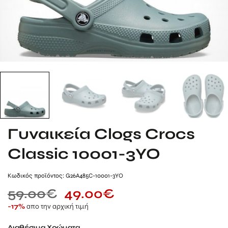
Γυναικεία Clogs Crocs
Classic 10001-3YO
Kωδικός προϊόντος: G26A485C-10001-3YO
59.00
€
49.00
€
απο την αρχική τιμή
-17%
Διαθέσιμα Χρώματα