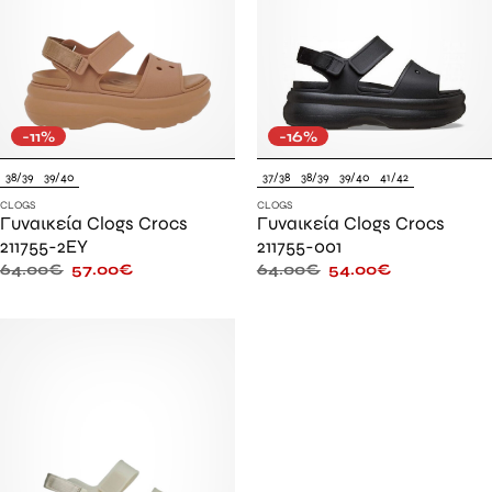
-11%
-16%
38/39
39/40
37/38
38/39
39/40
41/42
CLOGS
CLOGS
Γυναικεία Clogs Crocs
Γυναικεία Clogs Crocs
211755-2EY
211755-001
64.00
€
57.00
€
64.00
€
54.00
€