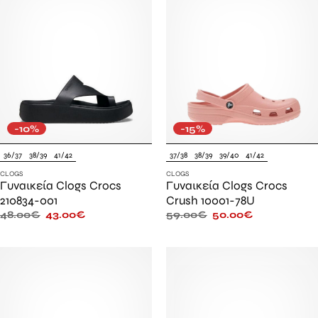
-10%
-15%
36/37
38/39
41/42
37/38
38/39
39/40
41/42
CLOGS
CLOGS
Γυναικεία Clogs Crocs
Γυναικεία Clogs Crocs
210834-001
Crush 10001-78U
48.00
€
43.00
€
59.00
€
50.00
€