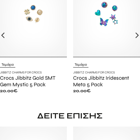
Τεμάχιο
Τεμάχιο
JIBBITZ CHARMS FOR CROCS
JIBBITZ CHARMS FOR CROCS
Crocs Jibbitz Gold SMT
Crocs Jibbitz Iridescent
Gem Mystic 5 Pack
Meta 5 Pack
20.00
€
20.00
€
ΔΕΊΤΕ ΕΠΊΣΗΣ