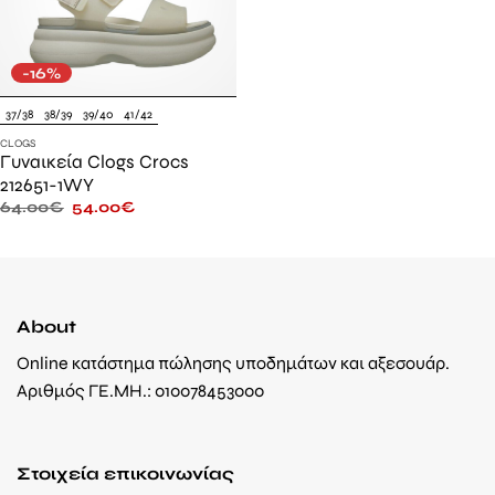
-16%
37/38
38/39
39/40
41/42
CLOGS
Γυναικεία Clogs Crocs
212651-1WY
64.00
€
54.00
€
About
Online κατάστημα πώλησης υποδημάτων και αξεσουάρ.
Αριθμός ΓΕ.ΜΗ.: 010078453000
Στοιχεία επικοινωνίας