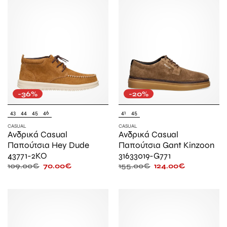
-36%
-20%
43
44
45
46
41
45
CASUAL
CASUAL
Ανδρικά Casual
Ανδρικά Casual
Παπούτσια Hey Dude
Παπούτσια Gant Kinzoon
43771-2KO
31633019-G771
109.00
€
70.00
€
155.00
€
124.00
€