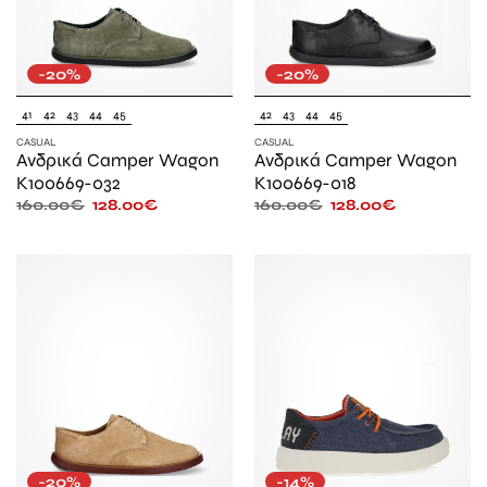
-20%
-20%
41
42
43
44
45
42
43
44
45
CASUAL
CASUAL
Ανδρικά Camper Wagon
Ανδρικά Camper Wagon
K100669-032
K100669-018
160.00
€
128.00
€
160.00
€
128.00
€
-20%
-14%