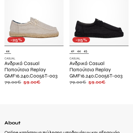
-25%
-25%
44
42
44
45
CASUAL
CASUAL
Ανδρικά Casual
Ανδρικά Casual
Παπούτσια Replay
Παπούτσια Replay
GMF16.240.C0056T-003
GMF16.240.C0056T-003
79.00
€
59.00
€
79.00
€
59.00
€
About
Online κατάστημα πώλησης υποδημάτων και αξεσουάρ.