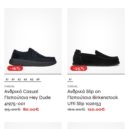
-16%
-25%
41
42
43
44
45
46
41
CASUAL
CASUAL
Ανδρικά Casual
Ανδρικά Slip on
Παπούτσια Hey Dude
Παπούτσια Birkenstock
41975-001
Utti Slip 1026153
95.00
€
80.00
€
160.00
€
120.00
€