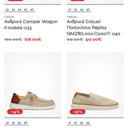
42
43
44
45
46
41
43
44
46
CASUAL
CASUAL
Ανδρικά Camper Wagon
Ανδρικά Casual
K100669-033
Παπούτσια Replay
GMZ8G.000.C0001T-040
160.00
€
128.00
€
69.00
€
59.00
€
-14%
-16%
42
43
45
46
41
42
43
44