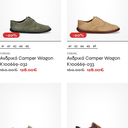
-20%
-20%
41
42
43
44
45
42
43
44
45
46
CASUAL
CASUAL
Ανδρικά Camper Wagon
Ανδρικά Camper Wagon
K100669-032
K100669-033
160.00
€
128.00
€
160.00
€
128.00
€