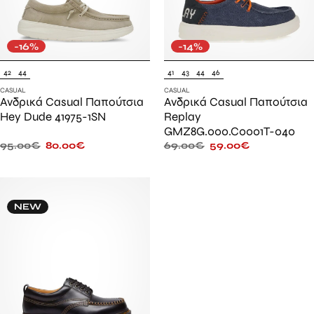
-16%
-14%
42
44
41
43
44
46
CASUAL
CASUAL
Ανδρικά Casual Παπούτσια
Ανδρικά Casual Παπούτσια
Hey Dude 41975-1SN
Replay
GMZ8G.000.C0001T-040
95.00
€
80.00
€
69.00
€
59.00
€
NEW