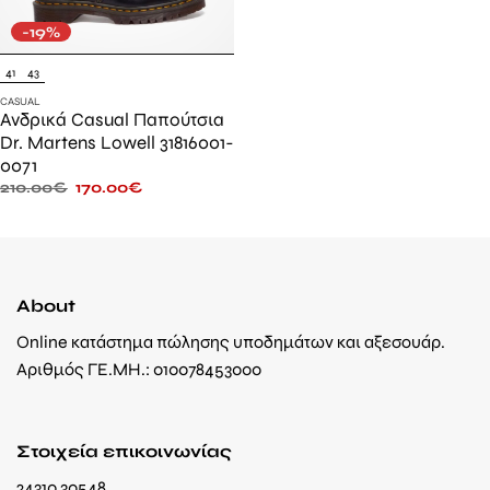
-19%
41
43
CASUAL
Ανδρικά Casual Παπούτσια
Dr. Martens Lowell 31816001-
0071
210.00
€
170.00
€
About
Online κατάστημα πώλησης υποδημάτων και αξεσουάρ.
Αριθμός ΓΕ.ΜΗ.: 010078453000
Στοιχεία επικοινωνίας
24310 30548