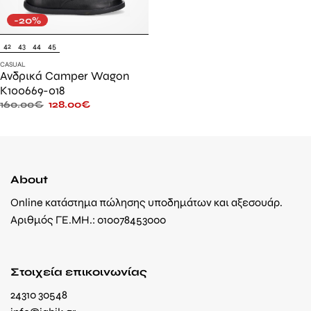
-20%
42
43
44
45
CASUAL
Ανδρικά Camper Wagon
K100669-018
160.00
€
128.00
€
About
Online κατάστημα πώλησης υποδημάτων και αξεσουάρ.
Αριθμός ΓΕ.ΜΗ.: 010078453000
Στοιχεία επικοινωνίας
24310 30548