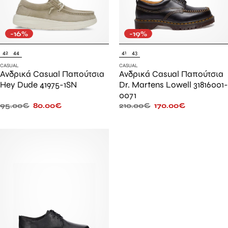
-16%
-19%
42
44
41
43
CASUAL
CASUAL
Ανδρικά Casual Παπούτσια
Ανδρικά Casual Παπούτσια
Hey Dude 41975-1SN
Dr. Martens Lowell 31816001-
0071
95.00
€
80.00
€
210.00
€
170.00
€