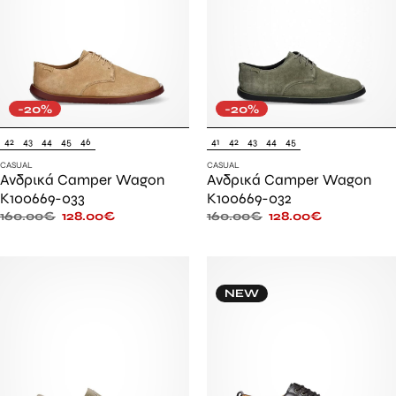
-20%
-20%
42
43
44
45
46
41
42
43
44
45
CASUAL
CASUAL
Ανδρικά Camper Wagon
Ανδρικά Camper Wagon
K100669-033
K100669-032
160.00
€
128.00
€
160.00
€
128.00
€
NEW