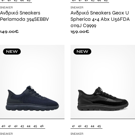
SNEAKER
SNEAKER
Ανδρικά Sneakers
Ανδρικά Sneakers Geox U
Perlamoda 394SEBBV
Spherica 4×4 Abx U56FDA
0119J C9999
149.00
€
159.00
€
NEW
NEW
40
41
42
43
44
45
46
41
42
43
44
45
SNEAKER
SNEAKER