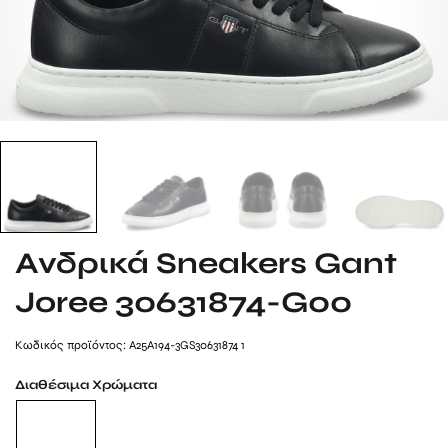
Ανδρικά Sneakers Gant
Joree 30631874-G00
Kωδικός προϊόντος: A25A194-3GS30631874 1
Διαθέσιμα Χρώματα