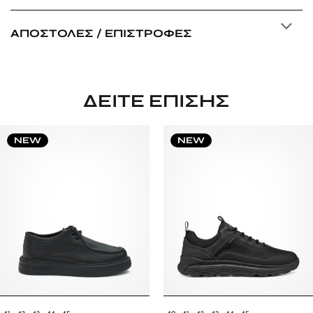
ΑΠΟΣΤΟΛΈΣ / ΕΠΙΣΤΡΟΦΈΣ
ΔΕΊΤΕ ΕΠΊΣΗΣ
NEW
NEW
41
42
43
44
45
40
41
42
43
44
45