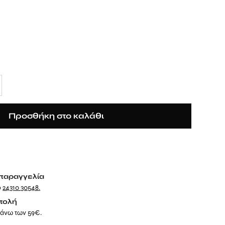
Προσθήκη στο καλάθι
παραγγελία
ο
24310 30548
.
τολή
 άνω των 59€.