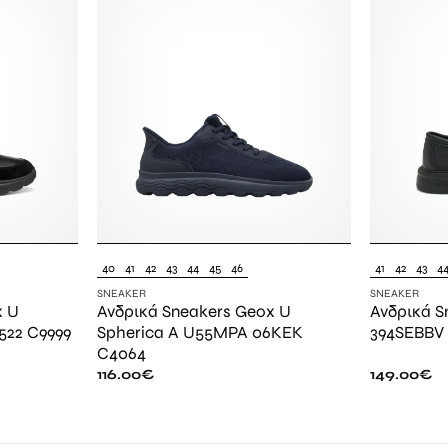
40
41
42
43
44
45
46
41
42
43
4
SNEAKER
SNEAKER
x U
Ανδρικά Sneakers Geox U
Ανδρικά S
522 C9999
Spherica A U55MPA 06KEK
394SEBBV
C4064
116.00
€
149.00
€