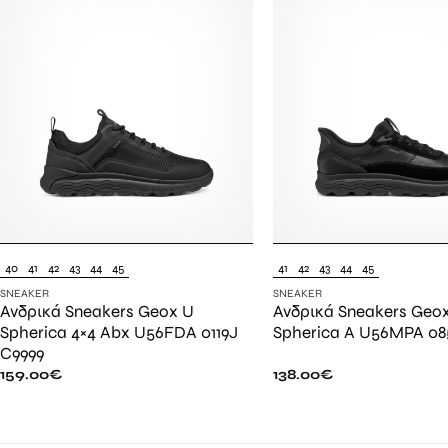
40
41
42
43
44
45
41
42
43
44
45
SNEAKER
SNEAKER
Ανδρικά Sneakers Geox U
Ανδρικά Sneakers Geo
Spherica 4×4 Abx U56FDA 0119J
Spherica A U56MPA 08
C9999
159.00
€
138.00
€