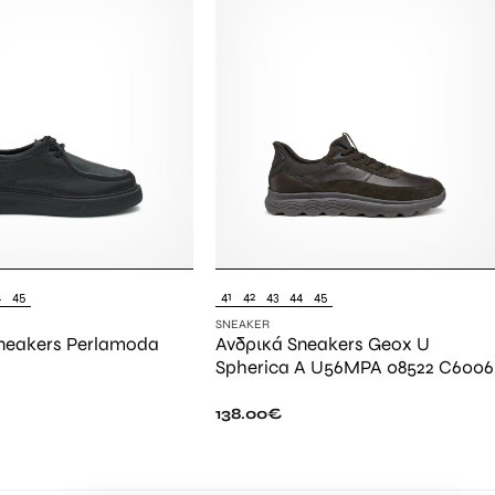
4
45
41
42
43
44
45
SNEAKER
neakers Perlamoda
Ανδρικά Sneakers Geox U
Spherica A U56MPA 08522 C6006
138.00
€