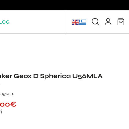
LOG
aker Geox D Spherica U56MLA
9
2-U56MLA
.00
€
μή