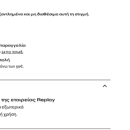
εξαντλημένο και μη διαθέσιμο αυτή τη στιγμή.
παραγγελία
ο
24310 30548
.
τολή
 άνω των 59€.
 της εταιρείας Replay
 εξωτερικά
νή χρήση.