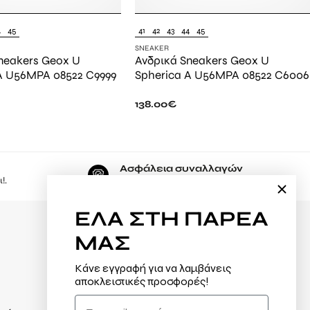
4
45
41
42
43
44
45
SNEAKER
neakers Geox U
Ανδρικά Sneakers Geox U
A U56MPA 08522 C9999
Spherica A U56MPA 08522 C6006
138.00
€
Ασφάλεια συναλλαγών
!.
Εδώ, ψωνίζετε με μέγιστη ασφάλεια.
ΕΛΑ
ΣΤΗ ΠΑΡΕΑ
ΜΑΣ
Φόρμα υπαναχώρησης
Κάνε εγγραφή για να λαμβάνεις
Αλλαγές / Επιστροφές
αποκλειστικές προσφορές!
Τρόποι πληρωμής