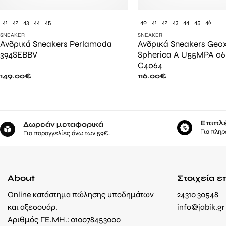
41
42
43
44
45
40
41
42
43
44
45
46
SNEAKER
SNEAKER
Ανδρικά Sneakers Perlamoda
Ανδρικά Sneakers Geo
394SEBBV
Spherica A U55MPA 0
C4064
149.00
€
116.00
€
Επιπλ
Δωρεάν μεταφορικά
Για πληρ
Για παραγγελίες άνω των 59€.
About
Στοιχεία ε
Online κατάστημα πώλησης υποδημάτων
24310 30548
και αξεσουάρ.
info@jabik.gr
Αριθμός ΓΕ.ΜΗ.: 010078453000