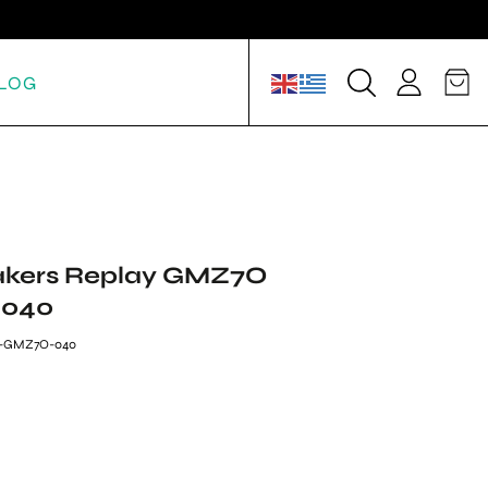
LOG
akers Replay GMZ7O
-040
35-GMZ7O-040