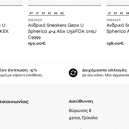
40
41
42
43
44
45
41
42
43
4
SNEAKER
SNEAKER
x U
Ανδρικά Sneakers Geox U
Ανδρικά S
6KEK
Spherica 4×4 Abx U56FDA 0119J
Spherica 
C9999
159.00
€
138.00
€
έον έκπτωση -5%
Δεχόμαστε αλλαγές
ωμή με κάρτα ή κατάθεση.
Δε σου κάνει; Μην αγχώνεσαι
πικοινωνίας
Διεύθυνση
Βύρωνος 8
42100, Τρίκαλα