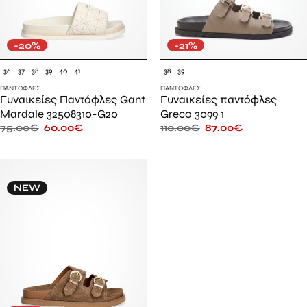
-20%
-21%
36
37
38
39
40
41
38
39
ΠΑΝΤΌΦΛΕΣ
ΠΑΝΤΌΦΛΕΣ
Γυναικείες Παντόφλες Gant
Γυναικείες παντόφλες
Mardale 32508310-G20
Greco 3099 1
75.00
€
60.00
€
110.00
€
87.00
€
NEW