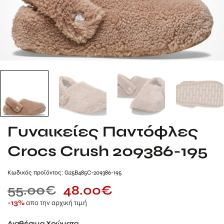
Γυναικείες Παντόφλες
Crocs Crush 209386-195
Kωδικός προϊόντος: G25B485C-209386-195
55.00
€
48.00
€
απο την αρχική τιμή
-13%
Διαθέσιμα Χρώματα