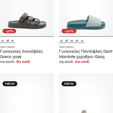
-21%
-20%
37
38
41
37
38
39
40
41
ΠΑΝΤΌΦΛΕΣ
ΠΑΝΤΌΦΛΕΣ
Γυναικείες παντόφλες
Γυναικείες Παντόφλες Gant
Greco 3099
Mardale 32508310-G665
110.00
€
87.00
€
75.00
€
60.00
€
NEW
NEW