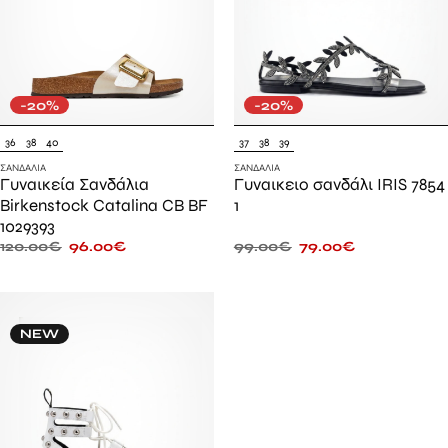
-20%
-20%
36
38
40
37
38
39
ΣΑΝΔΆΛΙΑ
ΣΑΝΔΆΛΙΑ
Γυναικεία Σανδάλια
Γυναικειο σανδάλι IRIS 7854
Birkenstock Catalina CB BF
1
1029393
120.00
€
96.00
€
99.00
€
79.00
€
NEW