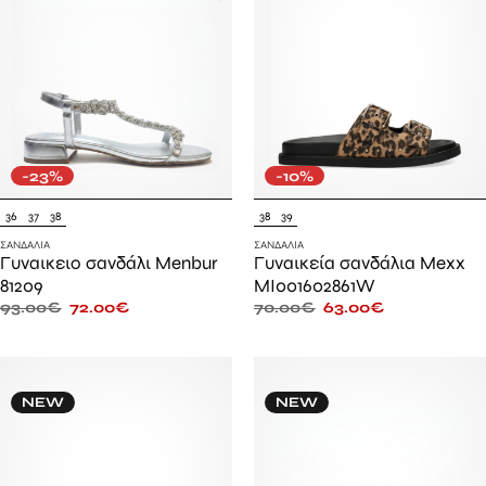
-23%
-10%
36
37
38
38
39
ΣΑΝΔΆΛΙΑ
ΣΑΝΔΆΛΙΑ
Γυναικειο σανδάλι Menbur
Γυναικεία σανδάλια Mexx
81209
MI001602861W
93.00
€
72.00
€
70.00
€
63.00
€
NEW
NEW