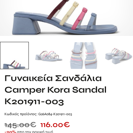
Γυναικεία Σανδάλια
Camper Kora Sandal
K201911-003
Kωδικός προϊόντος: G26A084-K201911-003
145.00
€
116.00
€
απο την αρχική τιμή
-20%