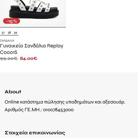
-15%
37
38
39
ΣΑΝΔΆΛΙΑ
Γυναικεία Σανδάλια Replay
C0001S
99.00
€
84.00
€
About
Online κατάστημα πώλησης υποδημάτων και αξεσουάρ.
Αριθμός ΓΕ.ΜΗ.: 010078453000
Στοιχεία επικοινωνίας