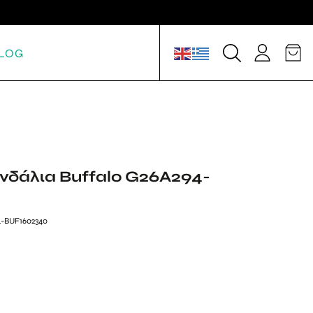
LOG
ανδάλια Buffalo G26A294-
4-BUF1602340