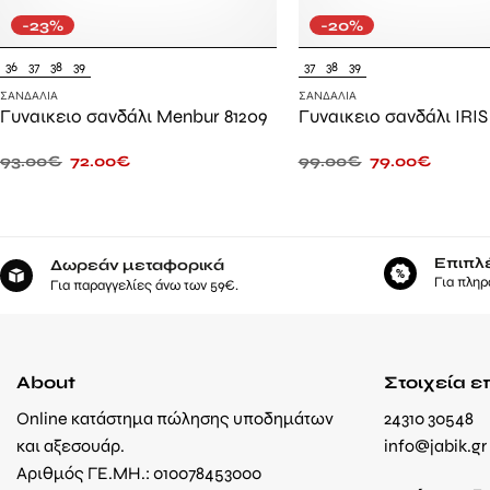
-23%
-20%
36
37
38
39
37
38
39
ΣΑΝΔΆΛΙΑ
ΣΑΝΔΆΛΙΑ
Γυναικειο σανδάλι Menbur 81209
Γυναικειο σανδάλι IRIS 
93.00
€
72.00
€
99.00
€
79.00
€
Επιπλ
Δωρεάν μεταφορικά
Για πληρ
Για παραγγελίες άνω των 59€.
About
Στοιχεία ε
Online κατάστημα πώλησης υποδημάτων
24310 30548
και αξεσουάρ.
info@jabik.gr
Αριθμός ΓΕ.ΜΗ.: 010078453000