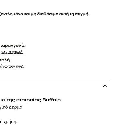
εξαντλημένο και μη διαθέσιμο αυτή τη στιγμή.
παραγγελία
ο
24310 30548
.
τολή
 άνω των 59€.
α της εταιρείας Buffalo
γικό Δέρμα
νή χρήση.