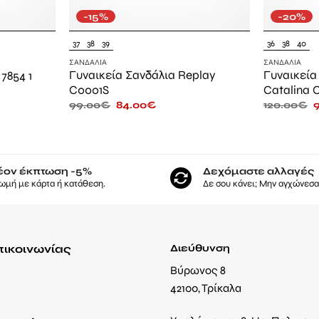
-15%
-20%
37
38
39
36
38
40
ΣΑΝΔΆΛΙΑ
ΣΑΝΔΆΛΙΑ
Γυναικεία Σανδάλια Replay
Γυναικεία
7854 1
C0001S
Catalina 
99.00
€
84.00
€
120.00
€
έον έκπτωση -5%
Δεχόμαστε αλλαγές
ωμή με κάρτα ή κατάθεση.
Δε σου κάνει; Μην αγχώνεσαι
πικοινωνίας
Διεύθυνση
Βύρωνος 8
42100, Τρίκαλα