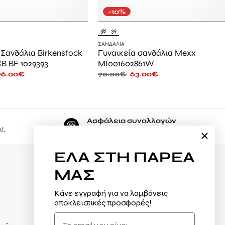
-10%
38
39
ΣΑΝΔΆΛΙΑ
 Σανδάλια Birkenstock
Γυναικεία σανδάλια Mexx
CB BF 1029393
MI001602861W
96.00
€
70.00
€
63.00
€
Ασφάλεια συναλλαγών
!.
Εδώ, ψωνίζετε με μέγιστη ασφάλεια.
ΕΛΑ
ΣΤΗ ΠΑΡΕΑ
ΜΑΣ
Φόρμα υπαναχώρησης
Κάνε εγγραφή για να λαμβάνεις
Αλλαγές / Επιστροφές
αποκλειστικές προσφορές!
Τρόποι πληρωμής