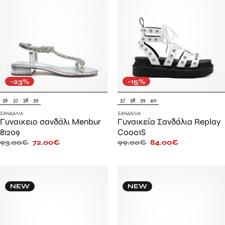
-23%
-15%
36
37
38
39
37
38
39
40
ΣΑΝΔΆΛΙΑ
ΣΑΝΔΆΛΙΑ
Γυναικειο σανδάλι Menbur
Γυναικεία Σανδάλια Replay
81209
C0001S
93.00
€
72.00
€
99.00
€
84.00
€
NEW
NEW