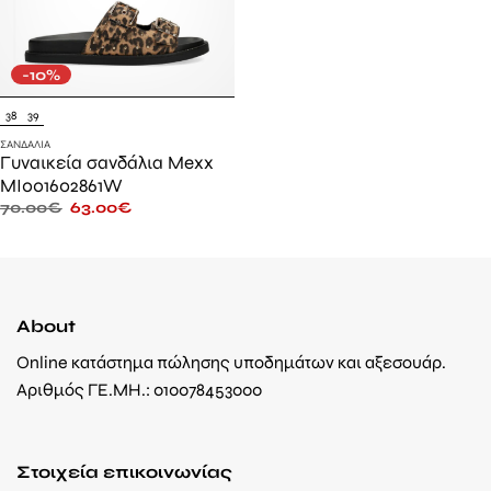
-10%
38
39
ΣΑΝΔΆΛΙΑ
Γυναικεία σανδάλια Mexx
MI001602861W
70.00
€
63.00
€
About
Online κατάστημα πώλησης υποδημάτων και αξεσουάρ.
Αριθμός ΓΕ.ΜΗ.: 010078453000
Στοιχεία επικοινωνίας