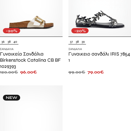
-20%
-20%
36
38
40
37
38
39
ΣΑΝΔΆΛΙΑ
ΣΑΝΔΆΛΙΑ
Γυναικεία Σανδάλια
Γυναικειο σανδάλι IRIS 7854
Birkenstock Catalina CB BF
1
1029393
120.00
€
96.00
€
99.00
€
79.00
€
NEW