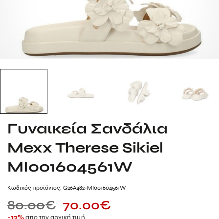
Γυναικεία Σανδάλια
Mexx Therese Sikiel
MI001604561W
Kωδικός προϊόντος: G26A482-MI001604561W
80.00
€
70.00
€
απο την αρχική τιμή
-13%